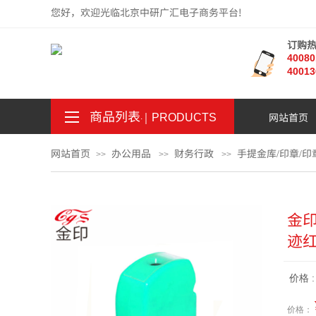
您好，欢迎光临北京中研广汇电子商务平台!
订购
4008
40013
商品列表
｜
网站首页
。
.
PRODUCTS
网站首页
办公用品
财务行政
手提金库/印章/印
>>
>>
>>
金印
迹
价格 
价格：