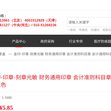
热线：
013961（北京）
4001512929（天津）
61127
（中央/河北）
/ 010-51268236
一体机
传真机
扫描仪
投影
产品中心
政府采购
行业专供
医疗防疫
章盒
金印-印章-刻章光敏 财务通用印章 会计准则科目章 会计通用科
>>
-印章-刻章光敏 财务通用印章 会计准则科目章
红色
:
1-1000
¥5.85