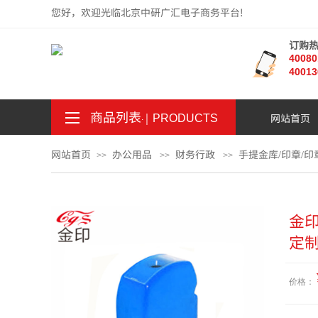
您好，欢迎光临北京中研广汇电子商务平台!
订购
4008
40013
商品列表
｜
网站首页
。
.
PRODUCTS
网站首页
办公用品
财务行政
手提金库/印章/印
>>
>>
>>
金印
定制
价格：