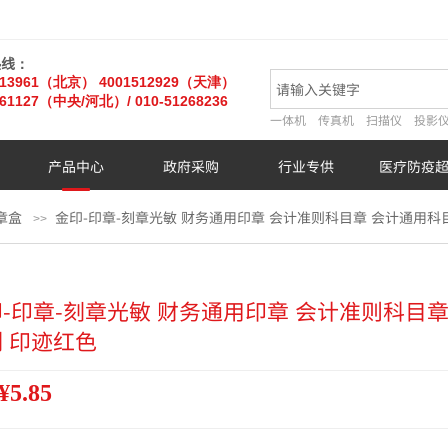
热线：
013961（北京）
4001512929（天津）
61127
（中央/河北）
/ 010-51268236
一体机
传真机
扫描仪
投影
产品中心
政府采购
行业专供
医疗防疫
章盒
金印-印章-刻章光敏 财务通用印章 会计准则科目章 会计通用科
>>
-印章-刻章光敏 财务通用印章 会计准则科目章
 印迹红色
¥5.85