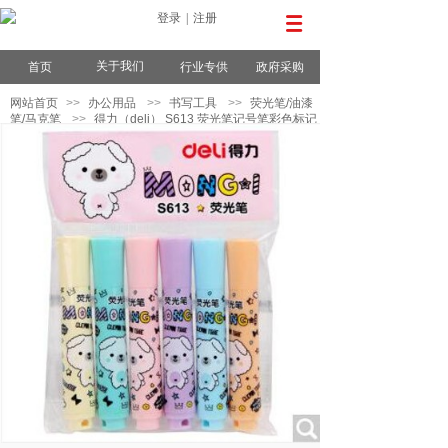
登录
|
注册
关于我们
首页
行业专供
政府采购
网站首页
>>
办公用品
>>
书写工具
>>
荧光笔/油漆
笔/马克笔
>>
得力（deli） S613 荧光笔记号笔彩色标记
笔彩色荧光粗头重点标识笔