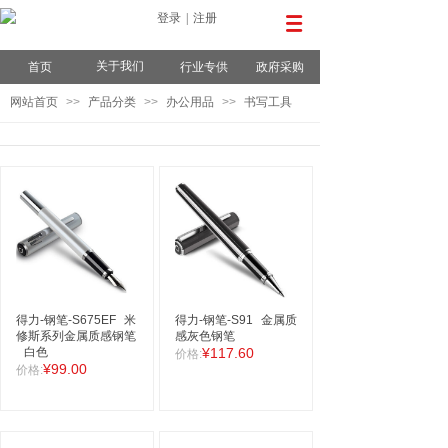
登录
|
注册
关于我们
首页
行业专供
政府采购
网站首页
>>
产品分类
>>
办公用品
>>
书写工具
得力-钢笔-S675EF
米
得力-钢笔-S91
金属质
修斯系列金属质感钢笔
感灰色钢笔
白色
¥117.60
价格:
¥99.00
价格: