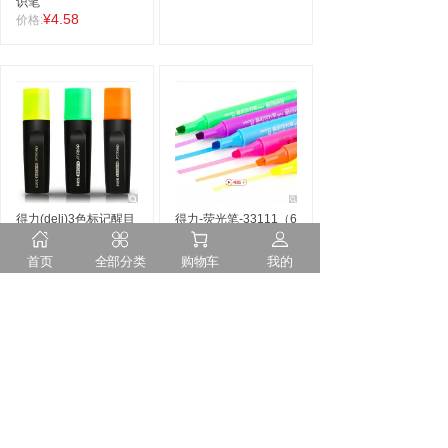
识笔
¥4.58
价格:
得力(deli)3色标记醒目
得力-荧光笔-33111（6
荧光笔
水性记号笔
支/盒）
(橙+绿+黄)3支/卡
¥10.00
价格:
首页
全部分类
购物车
我的
33208
¥5.72
价格:
<
1
>
隐私申明
售后服务
诚聘英才
联系我们