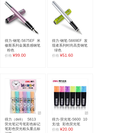
得力-钢笔-S675EF
米
得力-钢笔-S669EF
发
修斯系列金属质感钢笔
现者系列时尚高贵钢笔
粉色
绿色
¥99.00
¥51.60
价格:
价格:
得力（deli）
S613
得力-荧光笔-S600
10
荧光笔记号笔彩色标记
支/盒
彩色荧光笔
笔彩色荧光粗头重点标
¥20.00
价格: