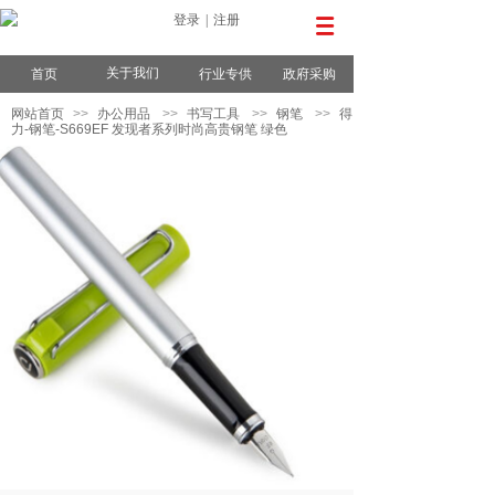
登录
|
注册
关于我们
首页
行业专供
政府采购
网站首页
>>
办公用品
>>
书写工具
>>
钢笔
>>
得
力-钢笔-S669EF 发现者系列时尚高贵钢笔 绿色